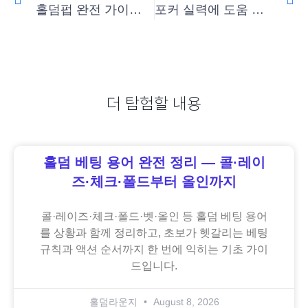
홀덤펍 완전 가이드 — 처음 방문하는 분을 위한 모든 것
포커 실력에 도움 되는 책 추천 7선 — 초보부터 프로까지
더 탐험할 내용
홀덤 베팅 용어 완전 정리 — 콜·레이
즈·체크·폴드부터 올인까지
콜·레이즈·체크·폴드·벳·올인 등 홀덤 베팅 용어
를 상황과 함께 정리하고, 초보가 헷갈리는 베팅
규칙과 액션 순서까지 한 번에 익히는 기초 가이
드입니다.
홀덤라운지
August 8, 2026