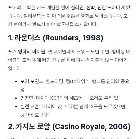
포커의 매력은 카드 게임을 넘어
심리전, 전략, 인간 드라마
에 있
습니다. 할리우드는 이 매력을 수많은 영화로 담아냈습니다. 포
커 팬이라면 반드시 봐야 할 7편을 소개합니다.
1. 라운더스 (Rounders, 1998)
포커 영화의 바이블
. 맷 데이먼과 에드워드 노턴 주연. 법대생 마
이크가 포커 빚에 빠진 친구를 위해 다시 테이블에 앉는 이야기
입니다.
포커 포인트
: 핸드리딩, 텔(tell) 읽기, 뱅크롤 관리의 중요
성
명장면
: 마지막 KGB와의 헤즈업 — 오레오 쿠키 텔
실전 교훈
: “자리에 앉고 30분 안에 호구를 모르겠으면,
당신이 호구다”
2. 카지노 로얄 (Casino Royale, 2006)