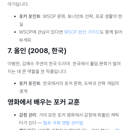
야기입니다.
포커 포인트
: WSOP 문화, 토너먼트 전략, 프로 생활의 현
실
WSOP에 관심이 있다면
WSOP 완전 가이드
도 함께 읽어
보세요.
7. 올인 (2008, 한국)
이병헌, 김혜수 주연의 한국 드라마. 한국에서 홀덤 문화가 알려
지는 데 큰 역할을 한 작품입니다.
포커 포인트
: 한국에서의 포커 문화, 도박과 전략 게임의
경계
영화에서 배우는 포커 교훈
감정 관리
: 거의 모든 포커 영화에서 감정에 휘둘린 캐릭
터가 진다 —
틸트 극복 멘탈 관리법