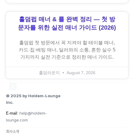
홀덤펍 매너 & 룰 완벽 정리 — 첫 방
문자를 위한 실전 매너 가이드 (2026)
홀덤펍 첫 방문에서 꼭 지켜야 할 테이블 매너,
카드·칩·베팅 매너, 딜러와의 소통, 흔한 실수 5
가지까지 실전 기준으로 정리한 매너 가이드.
홀덤라운지
August 7, 2026
© 2025 by Holdem-Lounge
Inc.
help@holdem-
E-mail:
lounge.com
회사소개