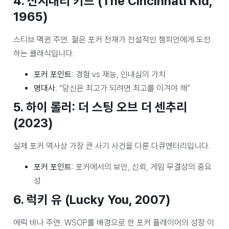
4. 신시내티 키드 (The Cincinnati Kid,
1965)
스티브 맥퀸 주연. 젊은 포커 천재가 전설적인 챔피언에게 도전
하는 클래식입니다.
포커 포인트
: 경험 vs 재능, 인내심의 가치
명대사
: “당신은 최고가 되려면 최고를 이겨야 해”
5. 하이 롤러: 더 스팅 오브 더 센추리
(2023)
실제 포커 역사상 가장 큰 사기 사건을 다룬 다큐멘터리입니다.
포커 포인트
: 포커에서의 보안, 신뢰, 게임 무결성의 중요
성
6. 럭키 유 (Lucky You, 2007)
에릭 바나 주연. WSOP를 배경으로 한 포커 플레이어의 성장 이