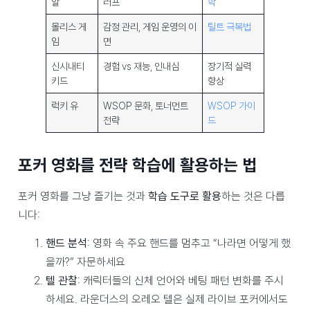
얄
러프
학
몰리스 게
감정 관리, 게임 운영의 이
틸트 극복법
임
면
신시내티
경험 vs 재능, 인내심
장기적 실력
키드
향상
럭키 유
WSOP 문화, 토너먼트
WSOP 가이
전략
드
포커 영화를 전략 학습에 활용하는 법
포커 영화를 그냥 즐기는 것과
학습 도구로 활용
하는 것은 다릅
니다:
핸드 분석
: 영화 속 주요 핸드를 멈추고 “나라면 어떻게 했
을까?” 자문하세요
텔 관찰
: 캐릭터들의 신체 언어와 베팅 패턴 변화를 주시
하세요. 라운더스의 오레오 텔은 실제 라이브 포커에서도