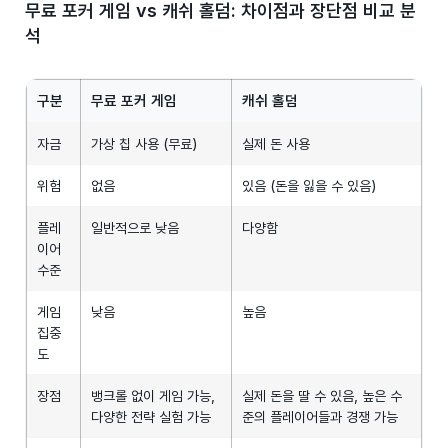
무료 포커 게임 vs 캐쉬 홀덤: 차이점과 장단점 비교 분
석
구분
무료 포커 게임
캐쉬 홀덤
자금
가상 칩 사용 (무료)
실제 돈 사용
위험
없음
있음 (돈을 잃을 수 있음)
플레
일반적으로 낮음
다양함
이어
수준
게임
낮음
높음
집중
도
장점
뱅크롤 없이 게임 가능,
실제 돈을 딸 수 있음, 높은 수
다양한 전략 실험 가능
준의 플레이어들과 경쟁 가능