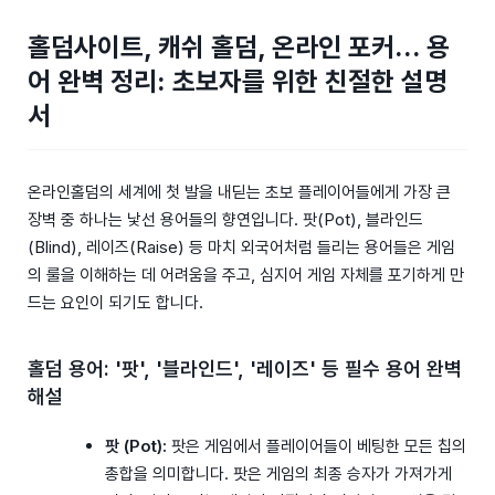
홀덤사이트, 캐쉬 홀덤, 온라인 포커... 용
어 완벽 정리: 초보자를 위한 친절한 설명
서
온라인홀덤의 세계에 첫 발을 내딛는 초보 플레이어들에게 가장 큰
장벽 중 하나는 낯선 용어들의 향연입니다. 팟(Pot), 블라인드
(Blind), 레이즈(Raise) 등 마치 외국어처럼 들리는 용어들은 게임
의 룰을 이해하는 데 어려움을 주고, 심지어 게임 자체를 포기하게 만
드는 요인이 되기도 합니다.
홀덤 용어: '팟', '블라인드', '레이즈' 등 필수 용어 완벽
해설
팟 (Pot):
팟은 게임에서 플레이어들이 베팅한 모든 칩의
총합을 의미합니다. 팟은 게임의 최종 승자가 가져가게