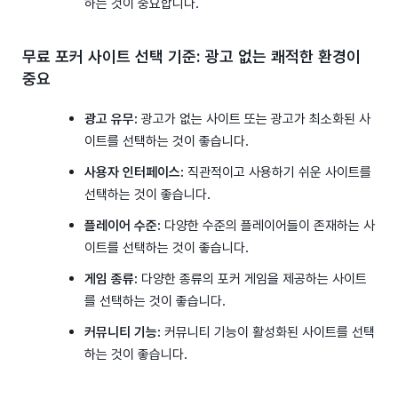
하는 것이 중요합니다.
무료 포커 사이트 선택 기준: 광고 없는 쾌적한 환경이
중요
광고 유무:
광고가 없는 사이트 또는 광고가 최소화된 사
이트를 선택하는 것이 좋습니다.
사용자 인터페이스:
직관적이고 사용하기 쉬운 사이트를
선택하는 것이 좋습니다.
플레이어 수준:
다양한 수준의 플레이어들이 존재하는 사
이트를 선택하는 것이 좋습니다.
게임 종류:
다양한 종류의 포커 게임을 제공하는 사이트
를 선택하는 것이 좋습니다.
커뮤니티 기능:
커뮤니티 기능이 활성화된 사이트를 선택
하는 것이 좋습니다.