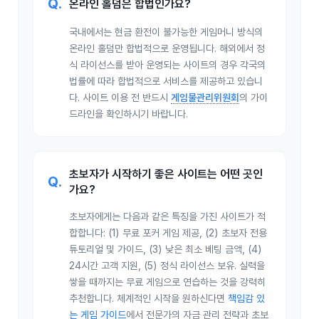
온라인 홀덤은 합법인가요?
국내에서는 현금 환전이 불가능한 게임머니 방식의
온라인 홀덤만 합법적으로 운영됩니다. 해외에서 정
식 라이선스를 받아 운영되는 사이트의 경우 각국의
법률에 따라 합법적으로 서비스를 제공하고 있습니
다. 사이트 이용 전 반드시
게임물관리위원회
의 가이
드라인을 확인하시기 바랍니다.
초보자가 시작하기 좋은 사이트는 어떤 곳인
가요?
초보자에게는 다음과 같은 특징을 가진 사이트가 적
합합니다: (1) 무료 포커 게임 제공, (2) 초보자 전용
튜토리얼 및 가이드, (3) 낮은 최소 베팅 금액, (4)
24시간 고객 지원, (5) 정식 라이선스 보유. 실력을
쌓을 때까지는 무료 게임으로 연습하는 것을 강력히
추천합니다. 체계적인 시작을 원하신다면
책임감 있
는 게임 가이드
에서 전문가의 자금 관리 전략과 초보