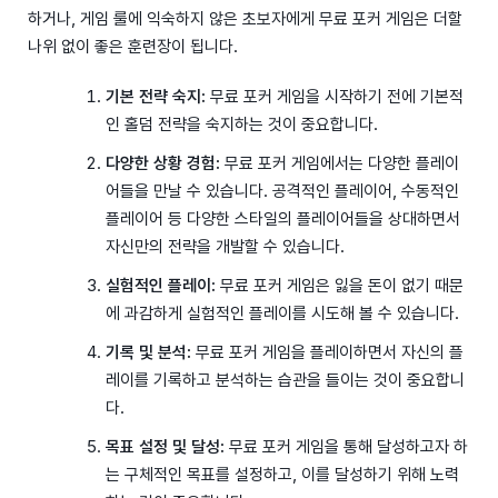
하거나, 게임 룰에 익숙하지 않은 초보자에게 무료 포커 게임은 더할
나위 없이 좋은 훈련장이 됩니다.
기본 전략 숙지:
무료 포커 게임을 시작하기 전에 기본적
인 홀덤 전략을 숙지하는 것이 중요합니다.
다양한 상황 경험:
무료 포커 게임에서는 다양한 플레이
어들을 만날 수 있습니다. 공격적인 플레이어, 수동적인
플레이어 등 다양한 스타일의 플레이어들을 상대하면서
자신만의 전략을 개발할 수 있습니다.
실험적인 플레이:
무료 포커 게임은 잃을 돈이 없기 때문
에 과감하게 실험적인 플레이를 시도해 볼 수 있습니다.
기록 및 분석:
무료 포커 게임을 플레이하면서 자신의 플
레이를 기록하고 분석하는 습관을 들이는 것이 중요합니
다.
목표 설정 및 달성:
무료 포커 게임을 통해 달성하고자 하
는 구체적인 목표를 설정하고, 이를 달성하기 위해 노력