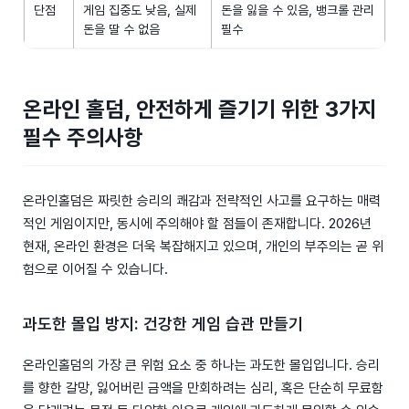
단점
게임 집중도 낮음, 실제
돈을 잃을 수 있음, 뱅크롤 관리
돈을 딸 수 없음
필수
온라인 홀덤, 안전하게 즐기기 위한 3가지
필수 주의사항
온라인홀덤은 짜릿한 승리의 쾌감과 전략적인 사고를 요구하는 매력
적인 게임이지만, 동시에 주의해야 할 점들이 존재합니다. 2026년
현재, 온라인 환경은 더욱 복잡해지고 있으며, 개인의 부주의는 곧 위
험으로 이어질 수 있습니다.
과도한 몰입 방지: 건강한 게임 습관 만들기
온라인홀덤의 가장 큰 위험 요소 중 하나는 과도한 몰입입니다. 승리
를 향한 갈망, 잃어버린 금액을 만회하려는 심리, 혹은 단순히 무료함