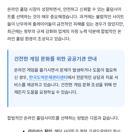
온라인 홀덤 시장이 성장하면서, 안전하고 신뢰할 수 있는 홀덤사이
트를 선택하는 것이 매우 중요해졌습니다. 과거에는 불법적인 사이트
들이 난무하여 플레이어들이 금전적인 피해를 입는 경우가 많았지만,
최근에는 정부의 규제 강화와 업계의 자정 노력 덕분에 합법적인 온
라인 홀덤 환경이 조성되고 있습니다.
건전한 게임 문화를 위한 공공기관 안내
온라인 게임을 즐기시면서 문제가 발생하거나 도움이 필요하
신 경우,
한국도박문제관리센터
에서 전문적인 상담과 치료 서
비스를 제공하고 있습니다. 건전한 게임 문화 조성을 위해 언
제든지 도움을 요청하실 수 있습니다.
합법적인 온라인 홀덤사이트를 선택하는 방법은 다음과 같습니다.
라이선스 확인:
해당 사이트가 정부 기관으로부터 정식