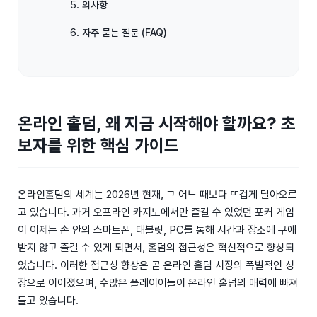
의사항
자주 묻는 질문 (FAQ)
온라인 홀덤, 왜 지금 시작해야 할까요? 초
보자를 위한 핵심 가이드
온라인홀덤의 세계는 2026년 현재, 그 어느 때보다 뜨겁게 달아오르
고 있습니다. 과거 오프라인 카지노에서만 즐길 수 있었던 포커 게임
이 이제는 손 안의 스마트폰, 태블릿, PC를 통해 시간과 장소에 구애
받지 않고 즐길 수 있게 되면서, 홀덤의 접근성은 혁신적으로 향상되
었습니다. 이러한 접근성 향상은 곧 온라인 홀덤 시장의 폭발적인 성
장으로 이어졌으며, 수많은 플레이어들이 온라인 홀덤의 매력에 빠져
들고 있습니다.