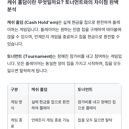
캐쉬 홀덤이란 무엇일까요? 토너먼트와의 차이점 완벽
분석
캐쉬 홀덤 (Cash Hold'em)
은 실제 현금을 칩으로 환전하여 플레
이하는 게임입니다. 플레이어는 원하는 만큼 칩을 구매하여 테이블에
앉을 수 있으며, 언제든지 게임을 종료하고 칩을 현금으로 환전할 수
있습니다.
토너먼트 (Tournament)
는 정해진 참가비를 내고 참여하는 게임입
니다. 모든 플레이어는 동일한 양의 칩을 가지고 시작하며, 칩을 모두
잃으면 탈락하게 됩니다.
구분
캐쉬 홀덤
토너먼트
게임 방
실제 현금을 칩으로 환전
참가비를 내고 정해진 칩
식
하여 플레이
으로 플레이
게임 종
언제든지 게임 종료 가능
칩을 모두 잃으면 탈락
료