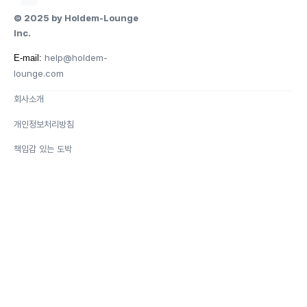
© 2025 by Holdem-Lounge
Inc.
help@holdem-
E-mail:
lounge.com
회사소개
개인정보처리방침
책임감 있는 도박