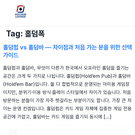
Tag:
홀덤폭
홀덤펍 vs 홀덤바 — 차이점과 처음 가는 분을 위한 선택
가이드
홀덤펍과 홀덤바, 무엇이 다른가 한국에서 오프라인 홀덤을 즐기는
공간은 크게 두 가지로 나뉩니다. 홀덤펍(Hold’em Pub)과 홀덤바
(Hold’em Bar)입니다. 둘 다 합법적으로 운영되는 아미용 게임장
이지만, 분위기·이용 방식·플레이 스타일에서 차이가 있습니다. 처음
방문하는 분들이 가장 자주 헷갈리는 부분이기도 합니다. 가장 큰 차
이는 운영 컨셉입니다. 홀덤펍은 카드 게임 자체에 집중한 게임 전용
공간에 가깝고, 홀덤바는 카드 게임을 즐기되 동시에 […]