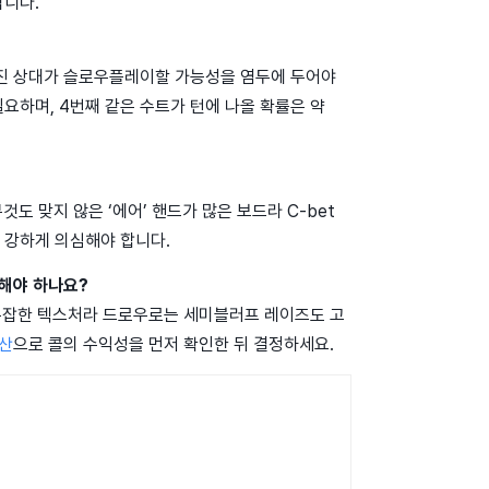
갑니다.
가진 상대가 슬로우플레이할 가능성을 염두에 두어야
필요하며, 4번째 같은 수트가 턴에 나올 확률은 약
도 맞지 않은 ‘에어’ 핸드가 많은 보드라 C-bet
 강하게 의심해야 합니다.
택해야 하나요?
 복잡한 텍스처라 드로우로는 세미블러프 레이즈도 고
계산
으로 콜의 수익성을 먼저 확인한 뒤 결정하세요.