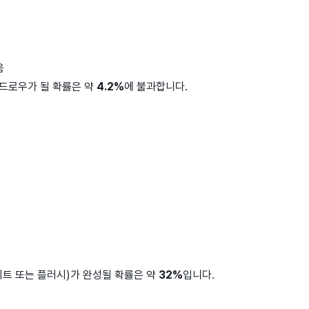
음
 드로우가 될 확률은 약
4.2%
에 불과합니다.
이트 또는 플러시)가 완성될 확률은 약
32%
입니다.