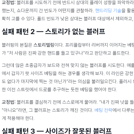
교정법:
블러프를 시도하기 전에 반드시 상대의 플레이 성향을 파악하라.
했는지, 쇼다운까지 간 빈도가 어떤지를 관찰하라.
핸드리딩 기술
을 활
확히 고를 수 있다. 폴드 빈도가 낮은 상대는 블러프 대상에서 제외하고
실패 패턴 2 — 스토리가 없는 블러프
블러핑의 본질은
스토리텔링
이다. 프리플랍부터 리버까지 이어지는 베
가 “저 사람은 진짜 강한 핸드를 들고 있구나”라고 판단하고 폴드한다.
그런데 많은 초중급자가 보드와 전혀 맞지 않는 블러프를 시도한다. 예를
에서 갑자기 팟 사이즈 베팅을 하는 경우를 생각해 보자. 이 라인은 강한
도 없다가 마지막에 찍는 것 아닌가”라는 의심을 불러일으킨다. 플러시
한 이전 스트릿에서 드로를 추구하는 듯한 베팅을 했어야 한다.
교정법:
블러프를 결심하기 전에 스스로에게 물어라. “내가 진짜 넛을 
“아니오”라면, 그 블러프는 스토리가 깨진 것이다.
베팅 전략
에서 다루는
게 적용해야 한다.
실패 패턴 3 — 사이즈가 잘못된 블러프