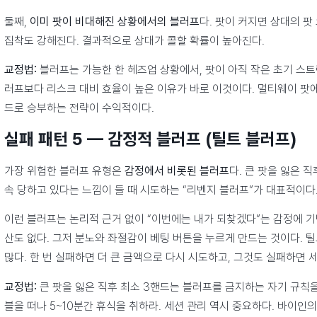
둘째,
이미 팟이 비대해진 상황에서의 블러프
다. 팟이 커지면 상대의 팟
집착도 강해진다. 결과적으로 상대가 콜할 확률이 높아진다.
교정법:
블러프는 가능한 한 헤즈업 상황에서, 팟이 아직 작은 초기 스트릿
러프보다 리스크 대비 효율이 높은 이유가 바로 이것이다. 멀티웨이 팟에
드로 승부하는 전략이 수익적이다.
실패 패턴 5 — 감정적 블러프 (틸트 블러프)
가장 위험한 블러프 유형은
감정에서 비롯된 블러프
다. 큰 팟을 잃은 직
속 당하고 있다는 느낌이 들 때 시도하는 “리벤지 블러프”가 대표적이다
이런 블러프는 논리적 근거 없이 “이번에는 내가 되찾겠다”는 감정에 기반
산도 없다. 그저 분노와 좌절감이 베팅 버튼을 누르게 만드는 것이다. 
많다. 한 번 실패하면 더 큰 금액으로 다시 시도하고, 그것도 실패하면 
교정법:
큰 팟을 잃은 직후 최소 3핸드는 블러프를 금지하는 자기 규칙
블을 떠나 5~10분간 휴식을 취하라. 세션 관리 역시 중요하다. 바이인