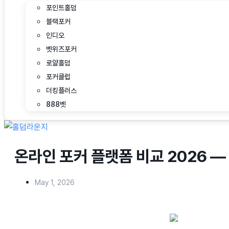
포인트홀덤
블랙포커
인디오
벳위즈포커
로얄홀덤
포커클럽
더킹플러스
888벳
온라인 포커 플랫폼 비교 2026 — Pok
May 1, 2026