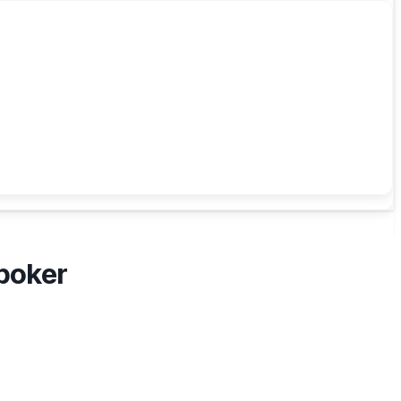
poker